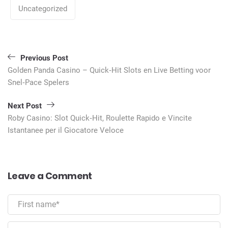
Categories
Uncategorized
Navegación
Previous Post
de
Golden Panda Casino – Quick‑Hit Slots en Live Betting voor
entradas
Snel‑Pace Spelers
Next Post
Roby Casino: Slot Quick‑Hit, Roulette Rapido e Vincite
Istantanee per il Giocatore Veloce
Leave a Comment