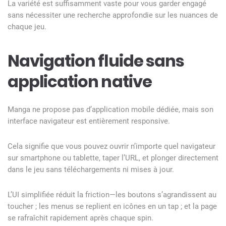
La variété est suffisamment vaste pour vous garder engagé
sans nécessiter une recherche approfondie sur les nuances de
chaque jeu.
Navigation fluide sans
application native
Manga ne propose pas d’application mobile dédiée, mais son
interface navigateur est entièrement responsive.
Cela signifie que vous pouvez ouvrir n’importe quel navigateur
sur smartphone ou tablette, taper l’URL, et plonger directement
dans le jeu sans téléchargements ni mises à jour.
L’UI simplifiée réduit la friction—les boutons s’agrandissent au
toucher ; les menus se replient en icônes en un tap ; et la page
se rafraîchit rapidement après chaque spin.