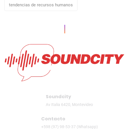
tendencias de recursos humanos
Soundcity
Av Italia 6420, Montevideo
Contacto
+598 (97) 98-53-37 (Whatsapp)