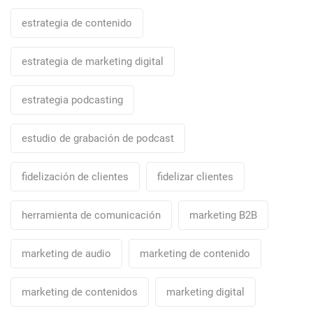
estrategia de contenido
estrategia de marketing digital
estrategia podcasting
estudio de grabación de podcast
fidelización de clientes
fidelizar clientes
herramienta de comunicación
marketing B2B
marketing de audio
marketing de contenido
marketing de contenidos
marketing digital