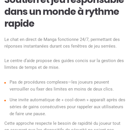
dans un monde à rythme
rapide
Le chat en direct de Manga fonctionne 24/7, permettant des
réponses instantanées durant ces fenêtres de jeu serrées.
Le centre d’aide propose des guides concis sur la gestion des
limites de temps et de mise.
Pas de procédures complexes—les joueurs peuvent
verrouiller ou fixer des limites en moins de deux clics.
Une invite automatique de « cool‑down » apparaît après des
séries de gains consécutives pour rappeler aux utilisateurs
de faire une pause.
Cette approche respecte le besoin de rapidité du joueur tout
en assurant que les dispositifs de sécurité ne soient pas