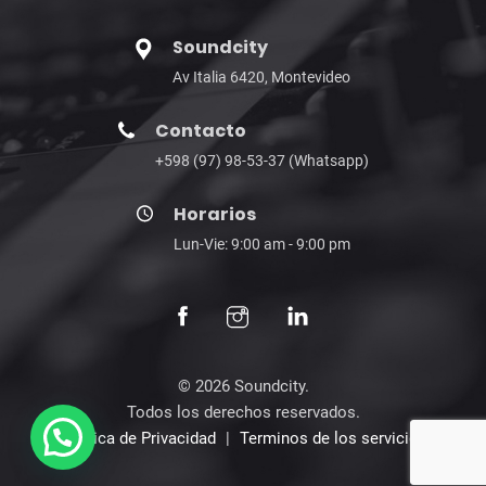
Soundcity
Av Italia 6420, Montevideo
Contacto
+598 (97) 98-53-37 (Whatsapp)
Horarios
Lun-Vie: 9:00 am - 9:00 pm
© 2026 Soundcity.
Todos los derechos reservados.
Politica de Privacidad
|
Terminos de los servicios