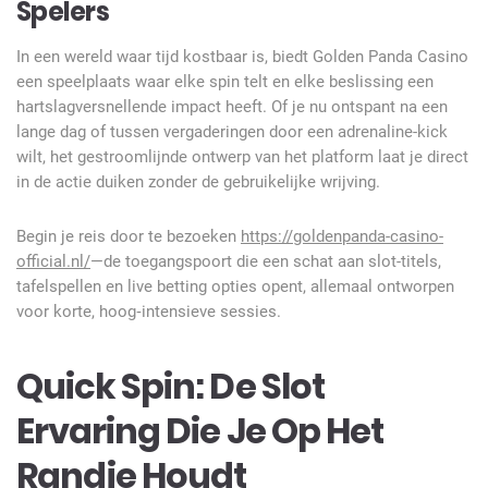
Spelers
In een wereld waar tijd kostbaar is, biedt Golden Panda Casino
een speelplaats waar elke spin telt en elke beslissing een
hartslagversnellende impact heeft. Of je nu ontspant na een
lange dag of tussen vergaderingen door een adrenaline-kick
wilt, het gestroomlijnde ontwerp van het platform laat je direct
in de actie duiken zonder de gebruikelijke wrijving.
Begin je reis door te bezoeken
https://goldenpanda-casino-
official.nl/
—de toegangspoort die een schat aan slot-titels,
tafelspellen en live betting opties opent, allemaal ontworpen
voor korte, hoog‑intensieve sessies.
Quick Spin: De Slot
Ervaring Die Je Op Het
Randje Houdt