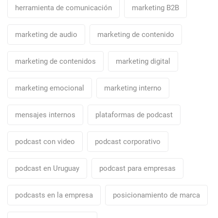
herramienta de comunicación
marketing B2B
marketing de audio
marketing de contenido
marketing de contenidos
marketing digital
marketing emocional
marketing interno
mensajes internos
plataformas de podcast
podcast con video
podcast corporativo
podcast en Uruguay
podcast para empresas
podcasts en la empresa
posicionamiento de marca