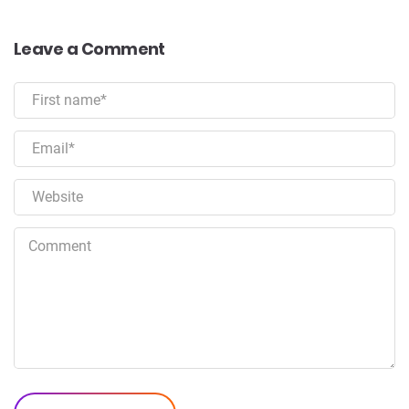
Leave a Comment