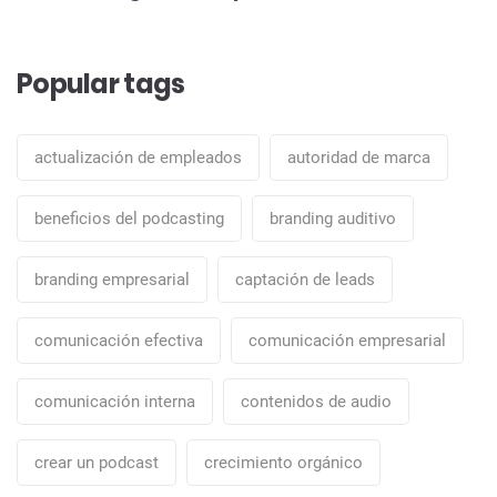
Popular tags
actualización de empleados
autoridad de marca
beneficios del podcasting
branding auditivo
branding empresarial
captación de leads
comunicación efectiva
comunicación empresarial
comunicación interna
contenidos de audio
crear un podcast
crecimiento orgánico