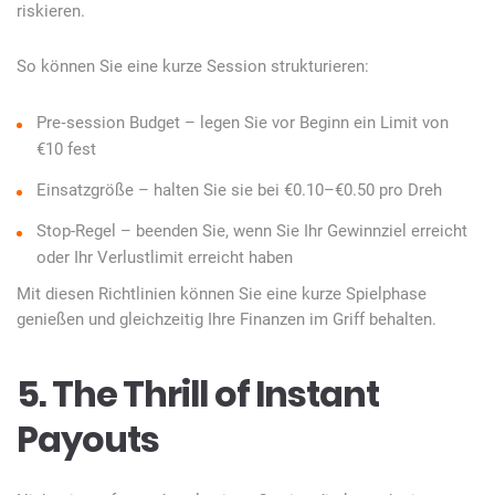
riskieren.
So können Sie eine kurze Session strukturieren:
Pre‑session Budget – legen Sie vor Beginn ein Limit von
€10 fest
Einsatzgröße – halten Sie sie bei €0.10–€0.50 pro Dreh
Stop-Regel – beenden Sie, wenn Sie Ihr Gewinnziel erreicht
oder Ihr Verlustlimit erreicht haben
Mit diesen Richtlinien können Sie eine kurze Spielphase
genießen und gleichzeitig Ihre Finanzen im Griff behalten.
5. The Thrill of Instant
Payouts