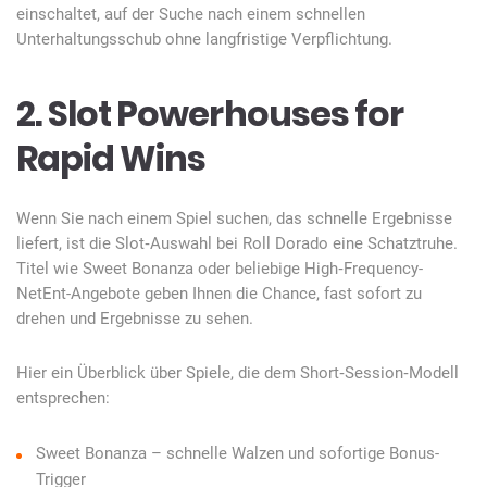
einschaltet, auf der Suche nach einem schnellen
Unterhaltungsschub ohne langfristige Verpflichtung.
2. Slot Powerhouses for
Rapid Wins
Wenn Sie nach einem Spiel suchen, das schnelle Ergebnisse
liefert, ist die Slot‑Auswahl bei Roll Dorado eine Schatztruhe.
Titel wie Sweet Bonanza oder beliebige High‑Frequency-
NetEnt-Angebote geben Ihnen die Chance, fast sofort zu
drehen und Ergebnisse zu sehen.
Hier ein Überblick über Spiele, die dem Short‑Session‑Modell
entsprechen:
Sweet Bonanza – schnelle Walzen und sofortige Bonus-
Trigger