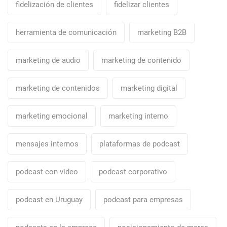
fidelización de clientes
fidelizar clientes
herramienta de comunicación
marketing B2B
marketing de audio
marketing de contenido
marketing de contenidos
marketing digital
marketing emocional
marketing interno
mensajes internos
plataformas de podcast
podcast con video
podcast corporativo
podcast en Uruguay
podcast para empresas