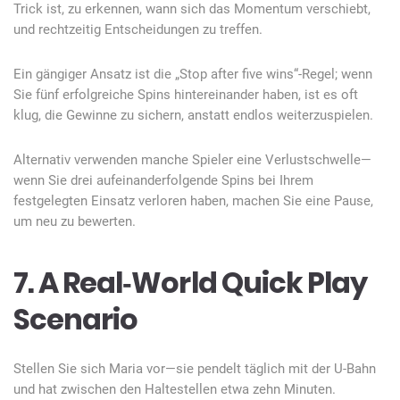
Trick ist, zu erkennen, wann sich das Momentum verschiebt,
und rechtzeitig Entscheidungen zu treffen.
Ein gängiger Ansatz ist die „Stop after five wins“-Regel; wenn
Sie fünf erfolgreiche Spins hintereinander haben, ist es oft
klug, die Gewinne zu sichern, anstatt endlos weiterzuspielen.
Alternativ verwenden manche Spieler eine Verlustschwelle—
wenn Sie drei aufeinanderfolgende Spins bei Ihrem
festgelegten Einsatz verloren haben, machen Sie eine Pause,
um neu zu bewerten.
7. A Real‑World Quick Play
Scenario
Stellen Sie sich Maria vor—sie pendelt täglich mit der U-Bahn
und hat zwischen den Haltestellen etwa zehn Minuten.