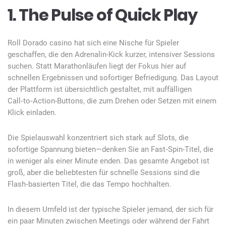
1. The Pulse of Quick Play
Roll Dorado casino hat sich eine Nische für Spieler
geschaffen, die den Adrenalin-Kick kurzer, intensiver Sessions
suchen. Statt Marathonläufen liegt der Fokus hier auf
schnellen Ergebnissen und sofortiger Befriedigung. Das Layout
der Plattform ist übersichtlich gestaltet, mit auffälligen
Call‑to‑Action-Buttons, die zum Drehen oder Setzen mit einem
Klick einladen.
Die Spielauswahl konzentriert sich stark auf Slots, die
sofortige Spannung bieten—denken Sie an Fast‑Spin-Titel, die
in weniger als einer Minute enden. Das gesamte Angebot ist
groß, aber die beliebtesten für schnelle Sessions sind die
Flash‑basierten Titel, die das Tempo hochhalten.
In diesem Umfeld ist der typische Spieler jemand, der sich für
ein paar Minuten zwischen Meetings oder während der Fahrt