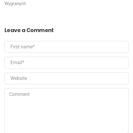
Wygranych
Leave a Comment