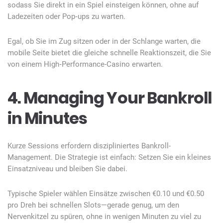
sodass Sie direkt in ein Spiel einsteigen können, ohne auf
Ladezeiten oder Pop‑ups zu warten.
Egal, ob Sie im Zug sitzen oder in der Schlange warten, die
mobile Seite bietet die gleiche schnelle Reaktionszeit, die Sie
von einem High‑Performance-Casino erwarten.
4. Managing Your Bankroll
in Minutes
Kurze Sessions erfordern diszipliniertes Bankroll-
Management. Die Strategie ist einfach: Setzen Sie ein kleines
Einsatzniveau und bleiben Sie dabei.
Typische Spieler wählen Einsätze zwischen €0.10 und €0.50
pro Dreh bei schnellen Slots—gerade genug, um den
Nervenkitzel zu spüren, ohne in wenigen Minuten zu viel zu