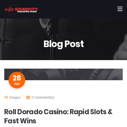
Blog Post
28
Jun
Diegoc
0 Comment(s)
Roll Dorado Casino: Rapid Slots &
Fast Wins