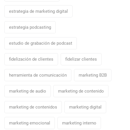
estrategia de marketing digital
estrategia podcasting
estudio de grabación de podcast
fidelización de clientes
fidelizar clientes
herramienta de comunicación
marketing B2B
marketing de audio
marketing de contenido
marketing de contenidos
marketing digital
marketing emocional
marketing interno