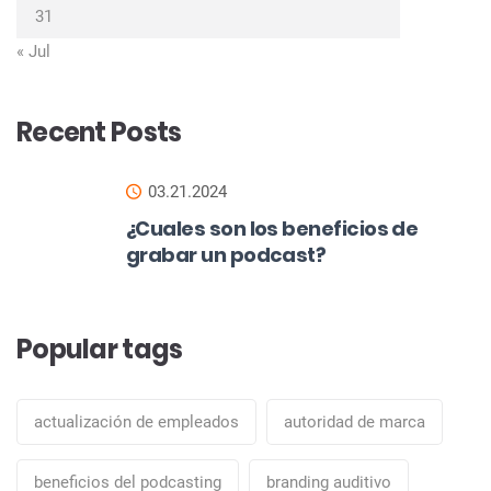
31
« Jul
Recent Posts
03.21.2024
¿Cuales son los beneficios de
grabar un podcast?
Popular tags
actualización de empleados
autoridad de marca
beneficios del podcasting
branding auditivo