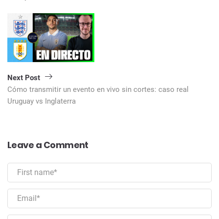
Next Post
Cómo transmitir un evento en vivo sin cortes: caso real
Uruguay vs Inglaterra
Leave a Comment