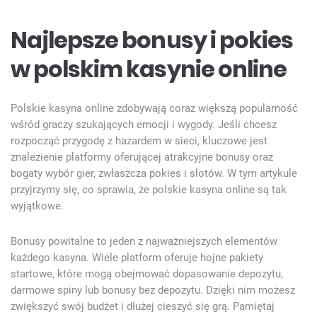
Najlepsze bonusy i pokies
w polskim kasynie online
Polskie kasyna online zdobywają coraz większą popularność
wśród graczy szukających emocji i wygody. Jeśli chcesz
rozpocząć przygodę z hazardem w sieci, kluczowe jest
znalezienie platformy oferującej atrakcyjne bonusy oraz
bogaty wybór gier, zwłaszcza pokies i slotów. W tym artykule
przyjrzymy się, co sprawia, że polskie kasyna online są tak
wyjątkowe.
Bonusy powitalne to jeden z najważniejszych elementów
każdego kasyna. Wiele platform oferuje hojne pakiety
startowe, które mogą obejmować dopasowanie depozytu,
darmowe spiny lub bonusy bez depozytu. Dzięki nim możesz
zwiększyć swój budżet i dłużej cieszyć się grą. Pamiętaj