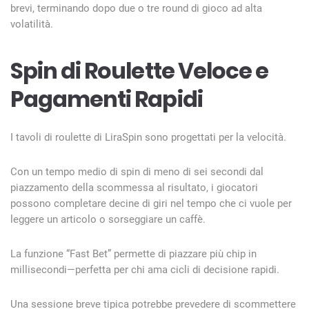
brevi, terminando dopo due o tre round di gioco ad alta
volatilità.
Spin di Roulette Veloce e
Pagamenti Rapidi
I tavoli di roulette di LiraSpin sono progettati per la velocità.
Con un tempo medio di spin di meno di sei secondi dal
piazzamento della scommessa al risultato, i giocatori
possono completare decine di giri nel tempo che ci vuole per
leggere un articolo o sorseggiare un caffè.
La funzione “Fast Bet” permette di piazzare più chip in
millisecondi—perfetta per chi ama cicli di decisione rapidi.
Una sessione breve tipica potrebbe prevedere di scommettere