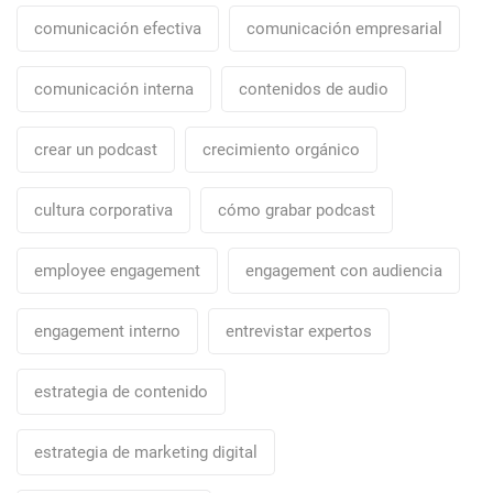
comunicación efectiva
comunicación empresarial
comunicación interna
contenidos de audio
crear un podcast
crecimiento orgánico
cultura corporativa
cómo grabar podcast
employee engagement
engagement con audiencia
engagement interno
entrevistar expertos
estrategia de contenido
estrategia de marketing digital