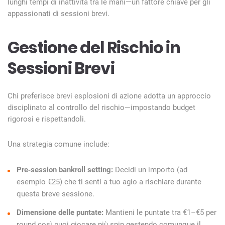
lunghi tempi di inattività tra le mani—un fattore chiave per gli
appassionati di sessioni brevi.
Gestione del Rischio in
Sessioni Brevi
Chi preferisce brevi esplosioni di azione adotta un approccio
disciplinato al controllo del rischio—impostando budget
rigorosi e rispettandoli.
Una strategia comune include:
Pre‑session bankroll setting:
Decidi un importo (ad
esempio €25) che ti senti a tuo agio a rischiare durante
questa breve sessione.
Dimensione delle puntate:
Mantieni le puntate tra €1–€5 per
round così puoi giocare più spin gestendo comunque il