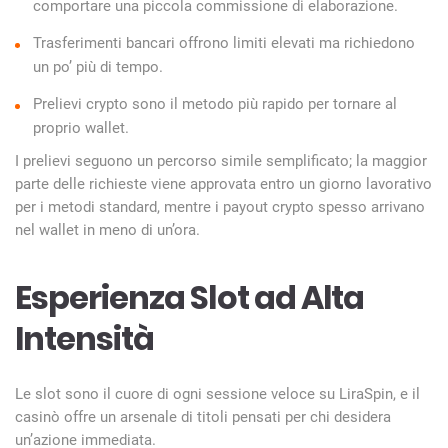
comportare una piccola commissione di elaborazione.
Trasferimenti bancari offrono limiti elevati ma richiedono
un po’ più di tempo.
Prelievi crypto sono il metodo più rapido per tornare al
proprio wallet.
I prelievi seguono un percorso simile semplificato; la maggior
parte delle richieste viene approvata entro un giorno lavorativo
per i metodi standard, mentre i payout crypto spesso arrivano
nel wallet in meno di un’ora.
Esperienza Slot ad Alta
Intensità
Le slot sono il cuore di ogni sessione veloce su LiraSpin, e il
casinò offre un arsenale di titoli pensati per chi desidera
un’azione immediata.