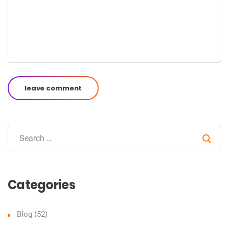
leave comment
Sear
Categories
Blog
(52)