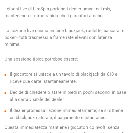
I giochi live di LiraSpin portano i dealer umani nel mix,
mantenendo il ritmo rapido che i giocatori amano.
La sezione live casino include blackjack, roulette, baccarat e
poker—tutti trasmessi a frame rate elevati con latenza
minima.
Una sessione tipica potrebbe essere:
Il giocatore si unisce a un tavolo di blackjack da €10 e
riceve due carte istantaneamente.
Decide di chiedere o stare in piedi in pochi secondi in base
alla carta visibile del dealer.
Il dealer processa l’azione immediatamente; se si ottiene
un blackjack naturale, il pagamento è istantaneo.
Questa immediatezza mantiene i giocatori coinvolti senza