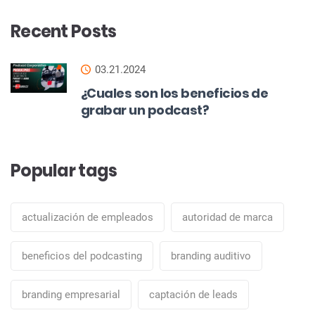
Recent Posts
03.21.2024
¿Cuales son los beneficios de
grabar un podcast?
Popular tags
actualización de empleados
autoridad de marca
beneficios del podcasting
branding auditivo
branding empresarial
captación de leads