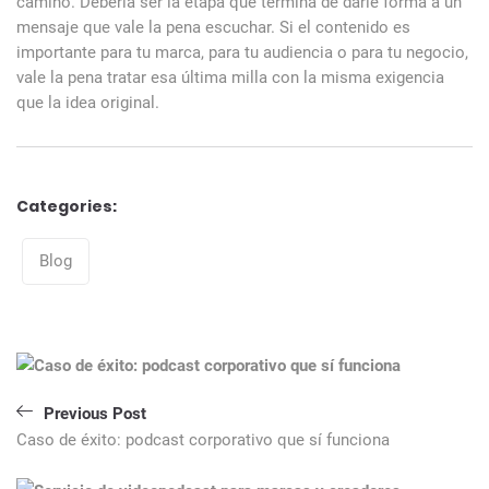
camino. Debería ser la etapa que termina de darle forma a un
mensaje que vale la pena escuchar. Si el contenido es
importante para tu marca, para tu audiencia o para tu negocio,
vale la pena tratar esa última milla con la misma exigencia
que la idea original.
Categories:
Categories
Blog
Navegación
de
entradas
Previous Post
Caso de éxito: podcast corporativo que sí funciona