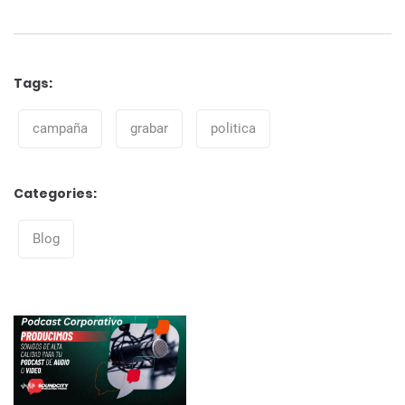
Tags:
Tags
campaña
grabar
politica
Categories:
Categories
Blog
Navegación
de
entradas