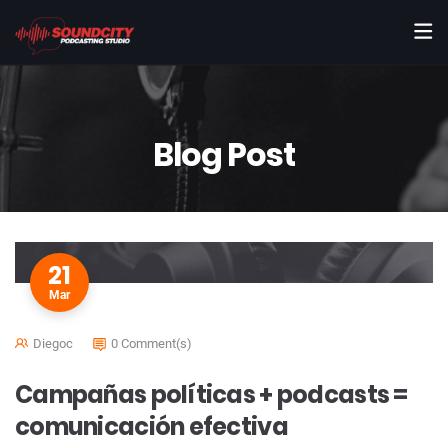
Blog Post
21
Mar
Diegoc
0 Comment(s)
Campañas políticas + podcasts =
comunicación efectiva